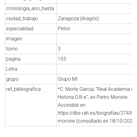
cronologia_ano_hasta
ciudad_trabajo
Zaragoza (Aragón)
Abrir menú principal
Busc
especialidad
Pintor
imagen
tomo
3
pagina
153
Letra
grupo
Grupo MI
ref_bibliografica
*C. Morte García, "Real Academia de
Historia D.B-e", en Pietro Morone.
Accesible en:
https://dbe.rah.es/biografias/27439/
morone (consultado en 18/10/2021)