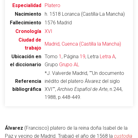
Especialidad
Platero
Nacimiento
h. 1518 Loranca (Castilla-La Mancha)
Fallecimiento
1576 Madrid
Abrir menú principal
Busc
Cronología
XVI
Ciudad de
Madrid, Cuenca (Castilla la Mancha)
trabajo
Ubicación en
Tomo
1
, Página
19
, Letra
Letra A
,
Leer
Vigilar
Edita
el diccionario
Grupo
Grupo AL
*J. Valverde Madrid, ""Un documento
Referencia
inédito del platero Álvarez del siglo
bibliográfica
XVI"",
Archivo Español de Arte
, n.244,
1988, p.448-449.
Álvarez
(Francisco) platero de la reina doña Isabel de la
Paz y vecino de Madrid. Trabajó el año de 1568 la
custodia