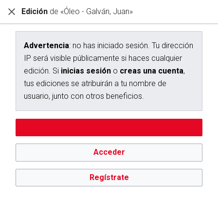
Edición
de «Óleo - Galván, Juan»
Diccionario Interactivo Ceán Bermúdez
Creación de «Óleo - Galván, Juan»
Advertencia
: no has iniciado sesión. Tu dirección
IP será visible públicamente si haces cualquier
Has seguido un enlace a una página que aún no existe.
edición. Si
inicias sesión
o
creas una cuenta
,
Para crear esta página, escribe en el cuadro que aparece a
tus ediciones se atribuirán a tu nombre de
continuación. Para más información, consulta la
página de
usuario, junto con otros beneficios.
ayuda
. Si llegaste aquí por error, vuelve a la página anterior.
Advertencia:
no has iniciado sesión. Tu dirección IP se hará
Editar sin iniciar sesión
pública si haces cualquier edición. Si
inicias sesión
o
creas
una cuenta
, tus ediciones se atribuirán a tu nombre de
usuario, además de otros beneficios.
Acceder
Regístrate