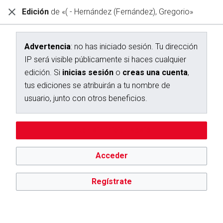
Edición
de «( - Hernández (Fernández), Gregorio»
Diccionario Interactivo Ceán Bermúdez
Creación de «( - Hernández (Fernández), Gregorio»
Advertencia
: no has iniciado sesión. Tu dirección
IP será visible públicamente si haces cualquier
Has seguido un enlace a una página que aún no existe.
edición. Si
inicias sesión
o
creas una cuenta
,
Para crear esta página, escribe en el cuadro que aparece a
tus ediciones se atribuirán a tu nombre de
continuación. Para más información, consulta la
página de
usuario, junto con otros beneficios.
ayuda
. Si llegaste aquí por error, vuelve a la página anterior.
Advertencia:
no has iniciado sesión. Tu dirección IP se hará
Editar sin iniciar sesión
pública si haces cualquier edición. Si
inicias sesión
o
creas
una cuenta
, tus ediciones se atribuirán a tu nombre de
usuario, además de otros beneficios.
Acceder
Regístrate