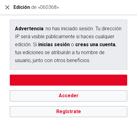
Edición
de «060368»
Diccionario Interactivo Ceán Bermúdez
Creación de «060368»
Advertencia
: no has iniciado sesión. Tu dirección
IP será visible públicamente si haces cualquier
Has seguido un enlace a una página que aún no existe.
edición. Si
inicias sesión
o
creas una cuenta
,
Para crear esta página, escribe en el cuadro que aparece a
tus ediciones se atribuirán a tu nombre de
continuación. Para más información, consulta la
página de
usuario, junto con otros beneficios.
ayuda
. Si llegaste aquí por error, vuelve a la página anterior.
Advertencia:
no has iniciado sesión. Tu dirección IP se hará
Editar sin iniciar sesión
pública si haces cualquier edición. Si
inicias sesión
o
creas
una cuenta
, tus ediciones se atribuirán a tu nombre de
usuario, además de otros beneficios.
Acceder
Regístrate