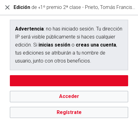
Edición
de «1º premio 2ª clase - Prieto, Tomás Francisco»
Diccionario Interactivo Ceán Bermúdez
Edición de «1º premio 2ª clase - Prieto, Tomás Francisco»
Advertencia
: no has iniciado sesión. Tu dirección
IP será visible públicamente si haces cualquier
Advertencia:
no has iniciado sesión. Tu dirección IP se hará
edición. Si
inicias sesión
o
creas una cuenta
,
pública si haces cualquier edición. Si
inicias sesión
o
creas
una cuenta
, tus ediciones se atribuirán a tu nombre de
tus ediciones se atribuirán a tu nombre de
usuario, además de otros beneficios.
usuario, junto con otros beneficios.
Editar sin iniciar sesión
Acceder
Regístrate