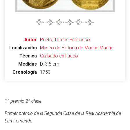
Abrir menú principal
Busc
Autor
Prieto, Tomás Francisco
Localización
Museo de Historia de Madrid
Madrid
Técnica
Grabado en hueco
Medidas
D. 3.5 cm
Leer
Vigilar
Edita
Cronología
1753
1º premio 2ª clase
Primer premio de la Segunda Clase de la Real Academia de
San Fernando