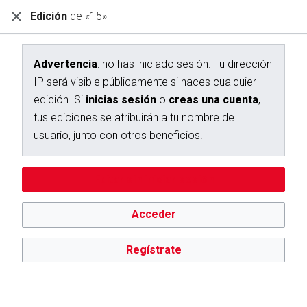
Edición
de «15»
Diccionario Interactivo Ceán Bermúdez
Creación de «15»
Advertencia
: no has iniciado sesión. Tu dirección
IP será visible públicamente si haces cualquier
Has seguido un enlace a una página que aún no existe.
edición. Si
inicias sesión
o
creas una cuenta
,
Para crear esta página, escribe en el cuadro que aparece a
tus ediciones se atribuirán a tu nombre de
continuación. Para más información, consulta la
página de
usuario, junto con otros beneficios.
ayuda
. Si llegaste aquí por error, vuelve a la página anterior.
Advertencia:
no has iniciado sesión. Tu dirección IP se hará
Editar sin iniciar sesión
pública si haces cualquier edición. Si
inicias sesión
o
creas
una cuenta
, tus ediciones se atribuirán a tu nombre de
usuario, además de otros beneficios.
Acceder
Regístrate