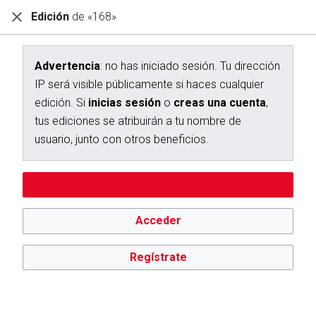
Edición
de «168»
Diccionario Interactivo Ceán Bermúdez
Creación de «168»
Advertencia
: no has iniciado sesión. Tu dirección
IP será visible públicamente si haces cualquier
Has seguido un enlace a una página que aún no existe.
edición. Si
inicias sesión
o
creas una cuenta
,
Para crear esta página, escribe en el cuadro que aparece a
tus ediciones se atribuirán a tu nombre de
continuación. Para más información, consulta la
página de
usuario, junto con otros beneficios.
ayuda
. Si llegaste aquí por error, vuelve a la página anterior.
Advertencia:
no has iniciado sesión. Tu dirección IP se hará
Editar sin iniciar sesión
pública si haces cualquier edición. Si
inicias sesión
o
creas
una cuenta
, tus ediciones se atribuirán a tu nombre de
usuario, además de otros beneficios.
Acceder
Regístrate