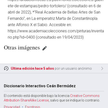
ete-de-estampas/pedro-tortolero/ (consultado en 6 de
abril de 2022), *"Real Academia de Bellas Artes de San
Fernando", en La emperatriz Marta de Constantinopla
Abrir menú principal
Busc
ante Alfonso X el Sabio. Accesible en:
https://www.academiacolecciones.com/pinturas/inventa
rio.php?id=0400 (consultado en 19/04/2023)
Otras imágenes
Leer
Vigilar
Edita
Última edición hace 5 años
por un usuario anónimo
Diccionario Interactivo Ceán Bermúdez
El contenido está disponible bajo la licencia
Creative Commons
Attribution-ShareAlike License
, salvo que se indique lo contrario.
Privacidad
Escritorio