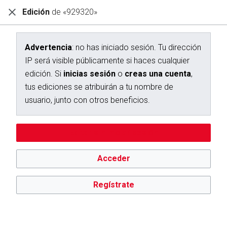
Edición
de «929320»
Diccionario Interactivo Ceán Bermúdez
Creación de «929320»
Advertencia
: no has iniciado sesión. Tu dirección
IP será visible públicamente si haces cualquier
Has seguido un enlace a una página que aún no existe.
edición. Si
inicias sesión
o
creas una cuenta
,
Para crear esta página, escribe en el cuadro que aparece a
tus ediciones se atribuirán a tu nombre de
continuación. Para más información, consulta la
página de
usuario, junto con otros beneficios.
ayuda
. Si llegaste aquí por error, vuelve a la página anterior.
Advertencia:
no has iniciado sesión. Tu dirección IP se hará
Editar sin iniciar sesión
pública si haces cualquier edición. Si
inicias sesión
o
creas
una cuenta
, tus ediciones se atribuirán a tu nombre de
usuario, además de otros beneficios.
Acceder
Regístrate