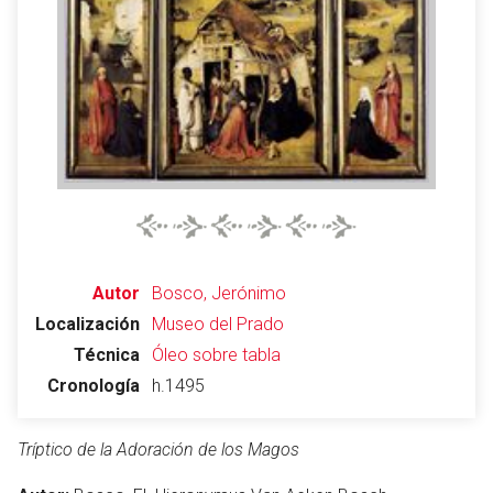
Abrir menú principal
Busc
Leer
Vigilar
Edita
Autor
Bosco, Jerónimo
Localización
Museo del Prado
Técnica
Óleo sobre tabla
Cronología
h.1495
Tríptico de la Adoración de los Magos