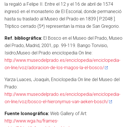
la regaló a Felipe II. Entre el 12 y el 16 de abril de 1574
ingresó en el monasterio de El Escorial, donde permaneció
hasta su traslado al Museo del Prado en 1839 [ P.2048 ].
Tríptico cerrado (5ª) representan la misa de San Gregorio.
Ref. bibliográfica:
El Bosco en el Museo del Prado, Museo
del Prado, Madrid, 2001, pp. 99-119. Bango Torvisio,
Isidro,Museo del Prado enciclopedia On line:
http://www.museodelprado.es/enciclopedia/enciclopedia-
on-line/voz/adoracion-de-los-magos-la-el-bosco/
Yarza Luaces, Joaquín, Enciclopedia On line del Museo del
Prado:
http://www.museodelprado.es/enciclopedia/enciclopedia-
en
on-line/voz/bosco-el-hieronymus-van-aeken-bosch/
Fuente Iconográfica:
Web Gallery of Art:
http://www.wga.hu/frames-