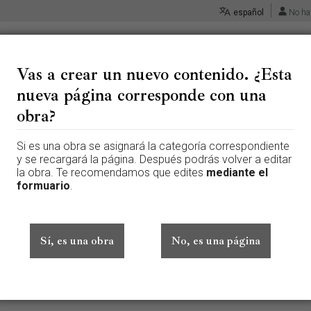
español
No ha
Vas a crear un nuevo contenido. ¿Esta
nueva página corresponde con una
«Adorno de la capilla del sagra
obra?
Si es una obra se asignará la categoría correspondiente
 página que aún no existe. Para crear esta página, escribe en el cuadr
y se recargará la página. Después podrás volver a editar
te aquí por error, vuelve a la página anterior.
la obra. Te recomendamos que edites
mediante el
formuario
.
ado sesión. Tu dirección IP se hará pública si haces cualquier edición. 
además de otros beneficios.
Sí, es una obra
No, es una página
Avanzado
Caracteres especiales
Ayuda