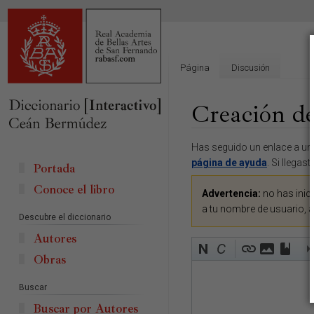
Página
Discusión
Creación de 
Ir
Ir
Has seguido un enlace a una
a
a
página de ayuda
. Si llegas
Portada
la
la
Conoce el libro
navegación
búsqueda
Advertencia:
no has inici
a tu nombre de usuario, 
Descubre el diccionario
Autores
Obras
Buscar
Buscar por Autores