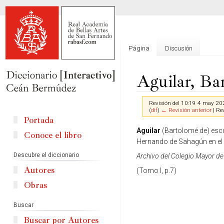
Página
Discusión
Aguilar, Ba
Revisión del 10:19 4 may 20
(
dif
)
← Revisión anterior
| Rev
Portada
Ir
Ir
Aguilar
(Bartolomé de) escul
Conoce el libro
a
a
Hernando de Sahagún en el
la
la
Descubre el diccionario
Archivo del Colegio Mayor de
navegación
búsqueda
Autores
(Tomo I, p.7)
Obras
Buscar
Buscar por Autores