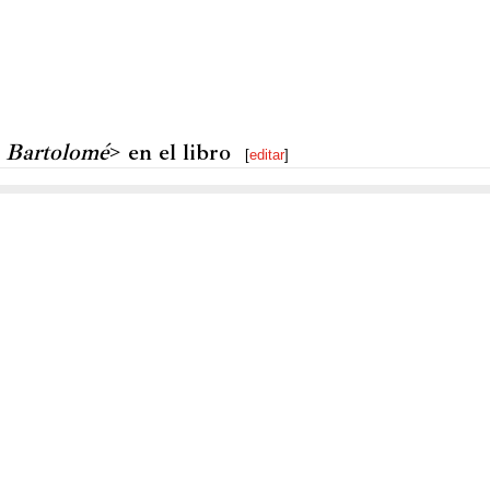
, Bartolomé
> en el libro
[
editar
]