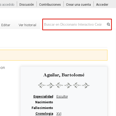
s accedido
Discusión
Contribuciones
Crear una cuenta
Acceder
Buscar
Editar
Ver historial
 con
Aguilar, Bartolomé
Especialidad
Escultor
Nacimiento
Fallecimiento
Cronología
XVI