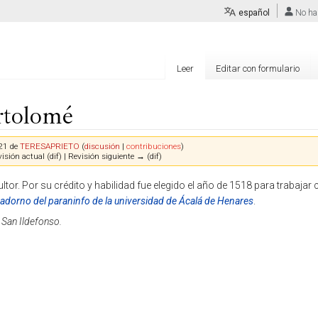
español
No ha
Leer
Editar con formulario
rtolomé
21 de
TERESAPRIETO
(
discusión
|
contribuciones
)
isión actual (dif) | Revisión siguiente → (dif)
tor. Por su crédito y habilidad fue elegido el año de 1518 para trabajar
adorno del paraninfo de la universidad de Ácalá de Henares
.
 San Ildefonso.