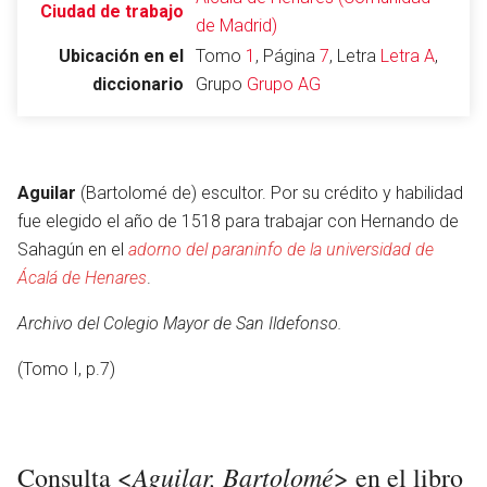
Ciudad de trabajo
de Madrid)
Ubicación en el
Tomo
1
, Página
7
, Letra
Letra A
,
diccionario
Grupo
Grupo AG
Abrir menú principal
Busc
Aguilar
(Bartolomé de) escultor. Por su crédito y habilidad
fue elegido el año de 1518 para trabajar con Hernando de
Leer
Vigilar
Edita
Sahagún en el
adorno del paraninfo de la universidad de
Ácalá de Henares
.
Archivo del Colegio Mayor de San Ildefonso.
(Tomo I, p.7)
Aguilar, Bartolomé
Consulta <
> en el libro