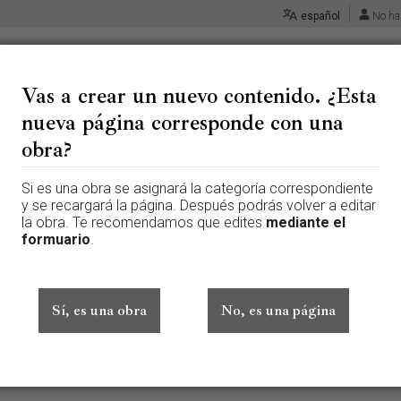
español
No ha
Vas a crear un nuevo contenido. ¿Esta
nueva página corresponde con una
 «Altar de la resurrección del
obra?
Si es una obra se asignará la categoría correspondiente
 página que aún no existe. Para crear esta página, escribe en el cuadr
y se recargará la página. Después podrás volver a editar
te aquí por error, vuelve a la página anterior.
la obra. Te recomendamos que edites
mediante el
formuario
.
ado sesión. Tu dirección IP se hará pública si haces cualquier edición. 
además de otros beneficios.
Sí, es una obra
No, es una página
Avanzado
Caracteres especiales
Ayuda