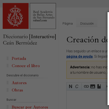
Página
Discusión
Creación de
Ir
Ir
Has seguido un enlace a una
a
a
página de ayuda
. Si llegas
Portada
la
la
Conoce el libro
navegación
búsqueda
Advertencia:
no has inici
a tu nombre de usuario, 
Descubre el diccionario
Autores
Obras
Buscar
Buscar por Autores