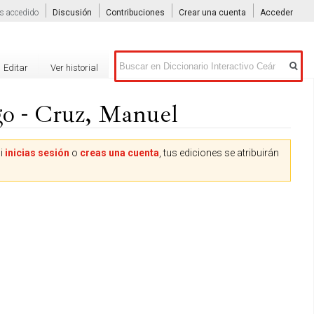
s accedido
Discusión
Contribuciones
Crear una cuenta
Acceder
Buscar
Editar
Ver historial
go - Cruz, Manuel
Si
inicias sesión
o
creas una cuenta
, tus ediciones se atribuirán