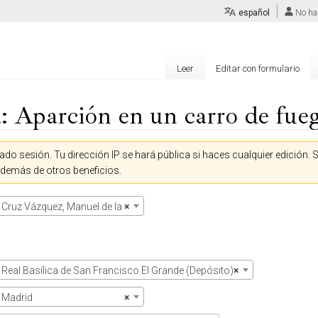
español
No ha
Leer
Editar con formulario
: Aparción en un carro de fue
ado sesión. Tu dirección IP se hará pública si haces cualquier edición. 
además de otros beneficios.
Cruz Vázquez, Manuel de la
×
Real Basílica de San Francisco El Grande (Depósito)
×
Madrid
×