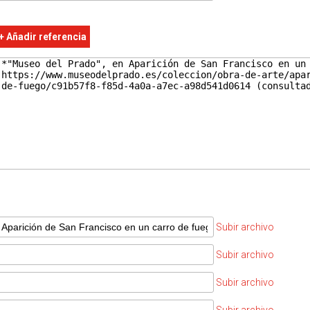
Alabastro
Alabastro policromado
+ Añadir referencia
Dibujo
Lápiz negro
Lápiz rojo
Clarión
Carboncillo
Pluma
Aguada
Pastel
Grabado
Grabado en madera
Grabado calcográfico
Grabado en hueco
Subir archivo
Rejería
Subir archivo
Hierro forjado
Otros
Subir archivo