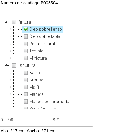
Pintura
Óleo sobre lienzo
Óleo sobre tabla
Pintura mural
Temple
Miniatura
Escultura
Barro
Bronce
Marfil
Madera
Madera policromada
Yeso / Estuco
Piedra
h. 1788
×
Granito
Mármol