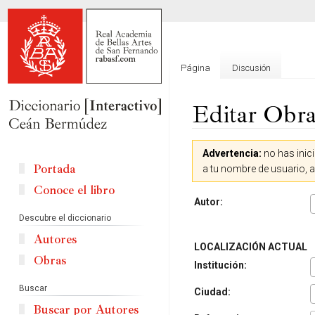
Página
Discusión
Editar Obra
Ir
Ir
Advertencia:
no has inici
a
a
Portada
a tu nombre de usuario, 
la
la
Conoce el libro
navegación
búsqueda
Autor:
Descubre el diccionario
Autores
LOCALIZACIÓN ACTUAL
Obras
Institución:
Buscar
Ciudad:
Buscar por Autores