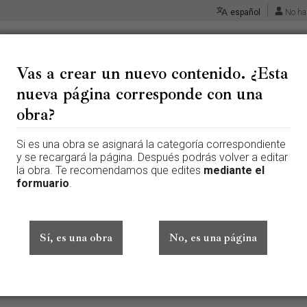
español
No ha
Vas a crear un nuevo contenido. ¿Esta
nueva página corresponde con una
 «Apostolado - Llorens, Tomás
obra?
Si es una obra se asignará la categoría correspondiente
 página que aún no existe. Para crear esta página, escribe en el cuadr
y se recargará la página. Después podrás volver a editar
te aquí por error, vuelve a la página anterior.
la obra. Te recomendamos que edites
mediante el
formuario
.
ado sesión. Tu dirección IP se hará pública si haces cualquier edición. 
además de otros beneficios.
Sí, es una obra
No, es una página
Avanzado
Caracteres especiales
Ayuda