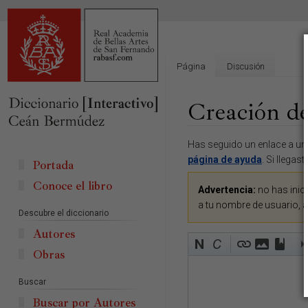
Página
Discusión
Creación de
Ir
Ir
Has seguido un enlace a una
a
a
página de ayuda
. Si llegas
Portada
la
la
Conoce el libro
navegación
búsqueda
Advertencia:
no has inici
a tu nombre de usuario, 
Descubre el diccionario
Autores
Obras
Buscar
Buscar por Autores