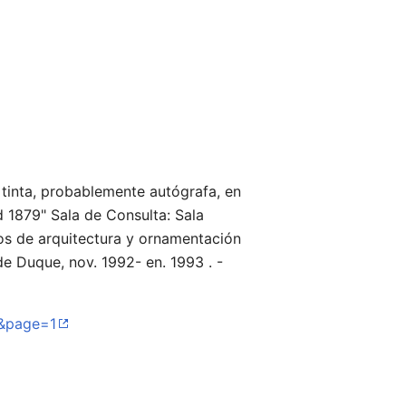
Vigilar
Editar
 tinta, probablemente autógrafa, en
d 1879" Sala de Consulta: Sala
jos de arquitectura y ornamentación
e Duque, nov. 1992- en. 1993 . -
8&page=1