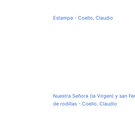
Estampa - Coello, Claudio
itar
Nuestra Señora (la Virgen) y san F
de rodillas - Coello, Claudio
otro