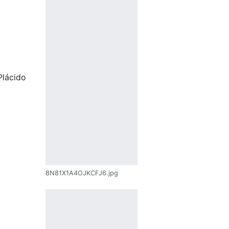
Plácido
8N81X1A4OJKCFJ6.jpg