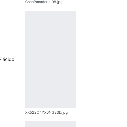
CasaPanaderia 08.jpg
Plácido
esta
XK522O4YX0NG2SD.jpg