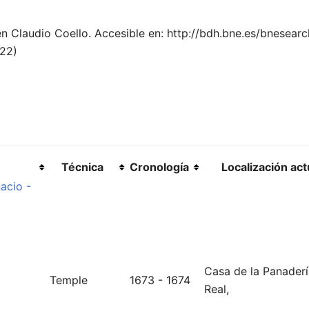
 en Claudio Coello. Accesible en: http://bdh.bne.es/bnesea
022)
Técnica
Cronología
Localización act
nacio -
Casa de la Panaderí
Temple
1673 - 1674
Real,