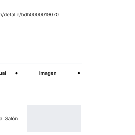
rch/detalle/bdh0000019070
ual
Imagen
a, Salón