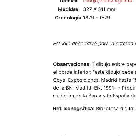
Técnica
Dibujo,Pluma,Aguada
Medidas
327 X 511 mm
Cronología
1679 - 1679
Abrir menú principal
Estudio decorativo para la entrada
Leer
Observaciones:
1 dibujo sobre pape
el borde inferior: "este dibujo debe
Goya. Exposiciones: Madrid hasta 18
de la BN. Madrid, BN, 1991 . - Prop
Calderón de la Barca y la España de
Ref. Iconográfica:
Biblioteca digital