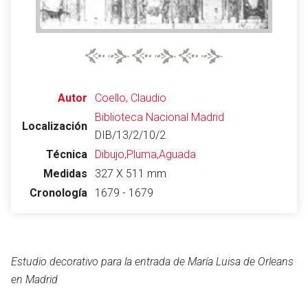
Abrir menú principal
Busc
Autor
Coello, Claudio
Biblioteca Nacional
Madrid
Localización
DIB/13/2/10/2
Leer
Vigilar
Edita
Técnica
Dibujo,Pluma,Aguada
Medidas
327 X 511 mm
Cronología
1679 - 1679
Estudio decorativo para la entrada de María Luisa de Orleans
en Madrid