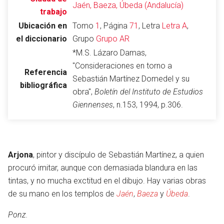
Jaén, Baeza, Úbeda (Andalucía)
trabajo
Ubicación en
Tomo
1
, Página
71
, Letra
Letra A
,
el diccionario
Grupo
Grupo AR
Abrir menú principal
Busc
*M.S. Lázaro Damas,
"Consideraciones en torno a
Referencia
Sebastián Martínez Domedel y su
bibliográfica
obra",
Boletín del Instituto de Estudios
Leer
Vigilar
Edita
Giennenses
, n.153, 1994, p.306.
Arjona
, pintor y discípulo de Sebastián Martínez, a quien
procuró imitar, aunque con demasiada blandura en las
tintas, y no mucha exctitud en el dibujo. Hay varias obras
de su mano en los templos de
Jaén
,
Baeza
y
Úbeda
.
Ponz.