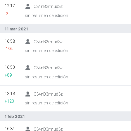
12:17
C34nB3rmud3z
-3
sin resumen de edición
Abrir menú principal
Busc
11 mar 2021
16:58
C34nB3rmud3z
-194
sin resumen de edición
16:50
C34nB3rmud3z
+89
sin resumen de edición
13:13
C34nB3rmud3z
+120
sin resumen de edición
1 feb 2021
16:34
C34nB3rmud3z