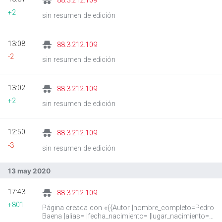
88.3.212.109
+2
sin resumen de edición
13:08
88.3.212.109
-2
sin resumen de edición
13:02
88.3.212.109
+2
sin resumen de edición
12:50
88.3.212.109
-3
sin resumen de edición
13 may 2020
17:43
88.3.212.109
+801
Página creada con «{{Autor |nombre_completo=Pedro
Baena |alias= |fecha_nacimiento= |lugar_nacimiento=