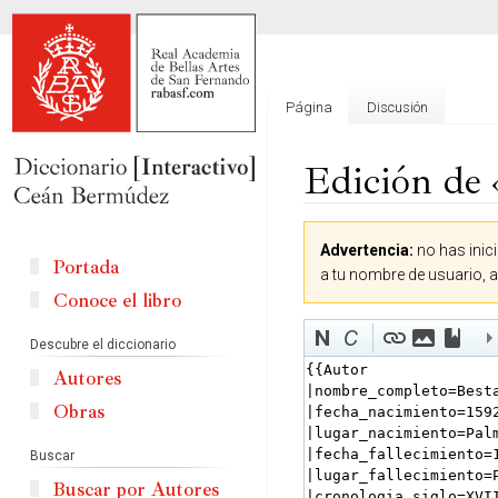
Página
Discusión
Edición de 
Ir
Ir
Advertencia:
no has inici
a
a
Portada
a tu nombre de usuario, 
la
la
Conoce el libro
navegación
búsqueda
Descubre el diccionario
Autores
Obras
Buscar
Buscar por Autores