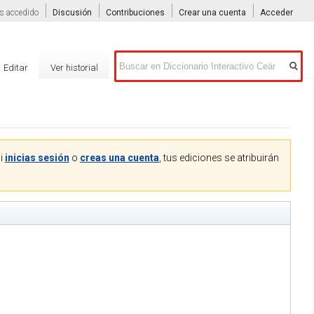
s accedido
Discusión
Contribuciones
Crear una cuenta
Acceder
Buscar
Editar
Ver historial
Si
inicias sesión
o
creas una cuenta
, tus ediciones se atribuirán