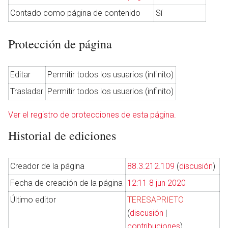
Contado como página de contenido
Sí
Protección de página
Abrir menú principal
Busc
Editar
Permitir todos los usuarios (infinito)
Trasladar
Permitir todos los usuarios (infinito)
Ver el registro de protecciones de esta página.
Historial de ediciones
Creador de la página
88.3.212.109
(
discusión
)
Fecha de creación de la página
12:11 8 jun 2020
Último editor
TERESAPRIETO
(
discusión
|
contribuciones
)