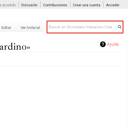
s accedido
Discusión
Contribuciones
Crear una cuenta
Acceder
Buscar
Editar
Ver historial
ardino»
Ayuda