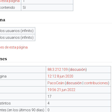
 esta página
1
contenido
Sí
ina
los usuarios (infinito)
los usuarios (infinito)
nes de esta página.
ones
88.3.212.109
(
discusión
)
gina
12:12 8 jun 2020
PacoCeán
(
discusión
|
contribuciones
)
19:56 21 jun 2022
17
stintos
4
tes (en los últimos 90 días)
0