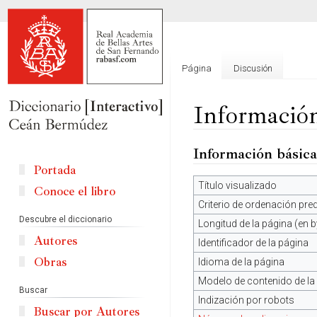
Página
Discusión
Información
Información básica
Ir
Ir
a
a
Portada
la
la
Título visualizado
Conoce el libro
navegación
búsqueda
Criterio de ordenación pr
Descubre el diccionario
Longitud de la página (en b
Autores
Identificador de la página
Obras
Idioma de la página
Modelo de contenido de la
Buscar
Indización por robots
Buscar por Autores