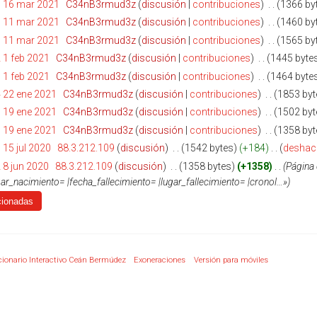
1 16 mar 2021
‎
C34nB3rmud3z
discusión
contribuciones
‎
1366 by
7 11 mar 2021
‎
C34nB3rmud3z
discusión
contribuciones
‎
1460 by
3 11 mar 2021
‎
C34nB3rmud3z
discusión
contribuciones
‎
1565 by
 1 feb 2021
‎
C34nB3rmud3z
discusión
contribuciones
‎
1445 byte
 1 feb 2021
‎
C34nB3rmud3z
discusión
contribuciones
‎
1464 byte
 22 ene 2021
‎
C34nB3rmud3z
discusión
contribuciones
‎
1853 byt
 19 ene 2021
‎
C34nB3rmud3z
discusión
contribuciones
‎
1502 byt
 19 ene 2021
‎
C34nB3rmud3z
discusión
contribuciones
‎
1358 byt
 15 jul 2020
‎
88.3.212.109
discusión
‎
1542 bytes
+184
‎
deshac
 8 jun 2020
‎
88.3.212.109
discusión
‎
1358 bytes
+1358
‎
Página 
ar_nacimiento= |fecha_fallecimiento= |lugar_fallecimiento= |cronol…»
cionario Interactivo Ceán Bermúdez
Exoneraciones
Versión para móviles