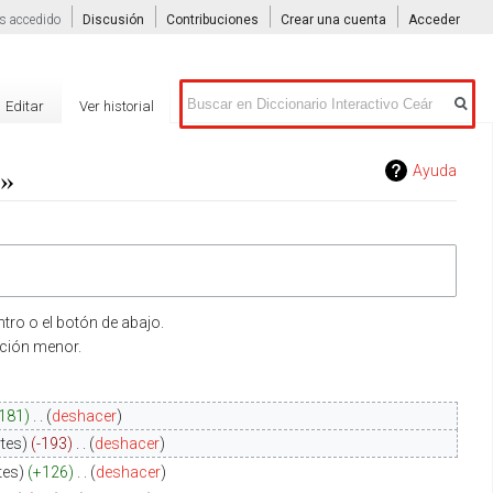
s accedido
Discusión
Contribuciones
Crear una cuenta
Acceder
Buscar
Editar
Ver historial
»
Ayuda
tro o el botón de abajo.
ición menor.
181
‎
deshacer
tes
-193
‎
deshacer
tes
+126
‎
deshacer