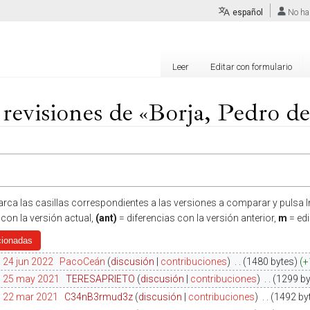
español
No ha
Leer
Editar con formulario
 revisiones de «Borja, Pedro de
arca las casillas correspondientes a las versiones a comparar y pulsa In
 con la versión actual,
(ant)
= diferencias con la versión anterior,
m
= ed
 24 jun 2022
‎
PacoCeán
discusión
contribuciones
‎
1480 bytes
+
0 25 may 2021
‎
TERESAPRIETO
discusión
contribuciones
‎
1299 by
1 22 mar 2021
‎
C34nB3rmud3z
discusión
contribuciones
‎
1492 by