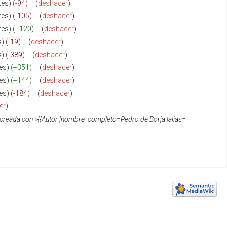
tes
-94
‎
deshacer
tes
-105
‎
deshacer
tes
+120
‎
deshacer
s
-19
‎
deshacer
s
-389
‎
deshacer
es
+351
‎
deshacer
es
+144
‎
deshacer
es
-184
‎
deshacer
er
creada con «{{Autor |nombre_completo=Pedro de Borja |alias=