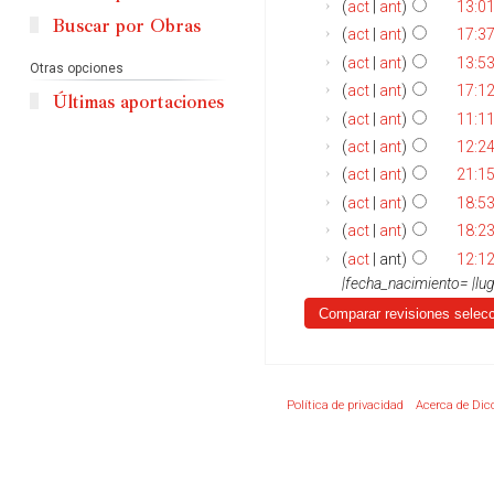
act
ant
13:0
Buscar por Obras
act
ant
17:3
act
ant
13:5
Otras opciones
act
ant
17:12
Últimas aportaciones
act
ant
11:11
act
ant
12:24
act
ant
21:15
act
ant
18:53
act
ant
18:23
act
ant
12:12
|fecha_nacimiento= |lug
Política de privacidad
Acerca de Dic