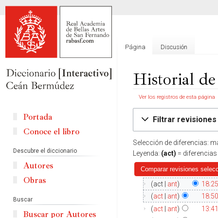
Página
Discusión
Historial de
Ver los registros de esta página
Ir
Ir
Portada
Filtrar revisiones
a
a
Conoce el libro
la
la
Selección de diferencias: m
navegación
búsqueda
Descubre el diccionario
Leyenda:
(act)
= diferencias
Autores
Obras
act
ant
18:25
act
ant
18:5
Buscar
act
ant
13:4
Buscar por Autores