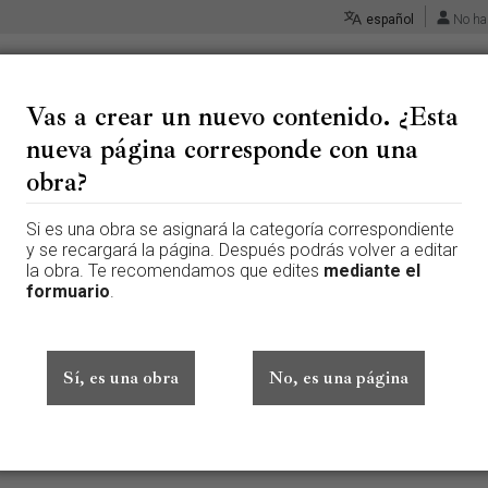
español
No ha
Vas a crear un nuevo contenido. ¿Esta
nueva página corresponde con una
 «Busto - Riaño, Diego»
obra?
Si es una obra se asignará la categoría correspondiente
 página que aún no existe. Para crear esta página, escribe en el cuadr
y se recargará la página. Después podrás volver a editar
te aquí por error, vuelve a la página anterior.
la obra. Te recomendamos que edites
mediante el
formuario
.
ado sesión. Tu dirección IP se hará pública si haces cualquier edición. 
además de otros beneficios.
Sí, es una obra
No, es una página
Avanzado
Caracteres especiales
Ayuda