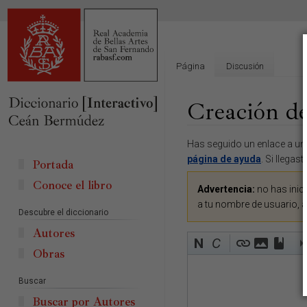
Página
Discusión
Creación de
Ir
Ir
Has seguido un enlace a una
a
a
página de ayuda
. Si llegas
Portada
la
la
Conoce el libro
navegación
búsqueda
Advertencia:
no has inici
a tu nombre de usuario, 
Descubre el diccionario
Autores
Obras
Buscar
Buscar por Autores