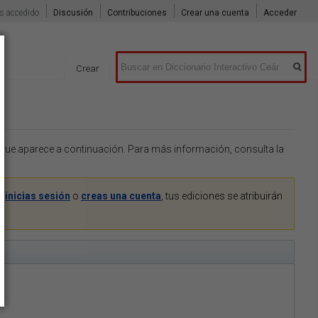
s accedido
Discusión
Contribuciones
Crear una cuenta
Acceder
Buscar
Crear
o que aparece a continuación. Para más información, consulta la
Si
inicias sesión
o
creas una cuenta
, tus ediciones se atribuirán