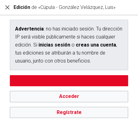
Edición
de «Cúpula - González Velázquez, Luis»
Diccionario Interactivo Ceán Bermúdez
Creación de «Cúpula - González Velázquez, Luis»
Advertencia
: no has iniciado sesión. Tu dirección
IP será visible públicamente si haces cualquier
Has seguido un enlace a una página que aún no existe.
edición. Si
inicias sesión
o
creas una cuenta
,
Para crear esta página, escribe en el cuadro que aparece a
tus ediciones se atribuirán a tu nombre de
continuación. Para más información, consulta la
página de
usuario, junto con otros beneficios.
ayuda
. Si llegaste aquí por error, vuelve a la página anterior.
Advertencia:
no has iniciado sesión. Tu dirección IP se hará
Editar sin iniciar sesión
pública si haces cualquier edición. Si
inicias sesión
o
creas
una cuenta
, tus ediciones se atribuirán a tu nombre de
usuario, además de otros beneficios.
Acceder
Regístrate