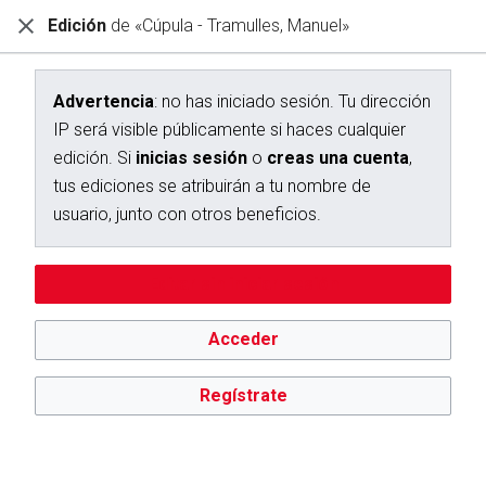
Edición
de «Cúpula - Tramulles, Manuel»
Diccionario Interactivo Ceán Bermúdez
Creación de «Cúpula - Tramulles, Manuel»
Advertencia
: no has iniciado sesión. Tu dirección
IP será visible públicamente si haces cualquier
Has seguido un enlace a una página que aún no existe.
edición. Si
inicias sesión
o
creas una cuenta
,
Para crear esta página, escribe en el cuadro que aparece a
tus ediciones se atribuirán a tu nombre de
continuación. Para más información, consulta la
página de
usuario, junto con otros beneficios.
ayuda
. Si llegaste aquí por error, vuelve a la página anterior.
Advertencia:
no has iniciado sesión. Tu dirección IP se hará
Editar sin iniciar sesión
pública si haces cualquier edición. Si
inicias sesión
o
creas
una cuenta
, tus ediciones se atribuirán a tu nombre de
usuario, además de otros beneficios.
Acceder
Regístrate