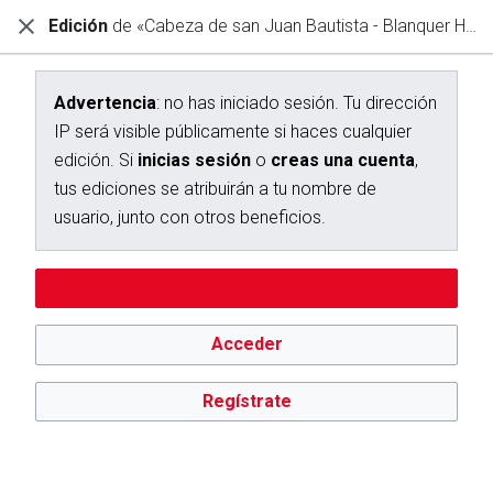
Edición
de «Cabeza de san Juan Bautista - Blanquer Homs,»
Diccionario Interactivo Ceán Bermúdez
Creación de «Cabeza de san Juan Bautista - Blanquer Homs,»
Advertencia
: no has iniciado sesión. Tu dirección
IP será visible públicamente si haces cualquier
Has seguido un enlace a una página que aún no existe.
edición. Si
inicias sesión
o
creas una cuenta
,
Para crear esta página, escribe en el cuadro que aparece a
tus ediciones se atribuirán a tu nombre de
continuación. Para más información, consulta la
página de
usuario, junto con otros beneficios.
ayuda
. Si llegaste aquí por error, vuelve a la página anterior.
Advertencia:
no has iniciado sesión. Tu dirección IP se hará
Editar sin iniciar sesión
pública si haces cualquier edición. Si
inicias sesión
o
creas
una cuenta
, tus ediciones se atribuirán a tu nombre de
usuario, además de otros beneficios.
Acceder
Regístrate