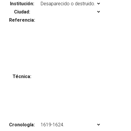
Institución:
Ciudad:
Referencia:
Abrir menú principal
Busc
Técnica:
Cronología: