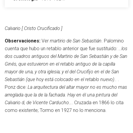
Abrir menú principal
Busc
Calvario [ Cristo Crucificado ]
Observaciones:
Ver
martirio de San Sebastián
. Palomino
cuenta que hubo un retablo anterior que fue sustituido:
…los
dos cuadros antiguos del Martirio de San Sebastián y de San
Leer
Vigilar
Edita
Ginés, que estuvieron en el retablo antiguo de la capilla
mayor de una, y otra iglesia; y el del Crucifijo en el de San
Sebastián (que hoy está colocado en el retablo nuevo)..
.
Ponz dice:
La arquitectura del altar mayor no es mucho mas
arreglada que la de la fachada. Hay en él una pintura del
Calvario d, de Vicente Carducho…
. Cruzada en 1866 lo cita
como existente; Tormo en 1927 no lo menciona.