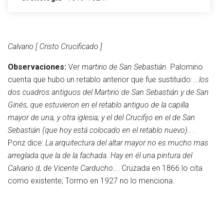
Abrir menú principal
Busc
Calvario [ Cristo Crucificado ]
Observaciones:
Ver
martirio de San Sebastián
. Palomino
cuenta que hubo un retablo anterior que fue sustituido:
…los
dos cuadros antiguos del Martirio de San Sebastián y de San
Leer
Vigilar
Edita
Ginés, que estuvieron en el retablo antiguo de la capilla
mayor de una, y otra iglesia; y el del Crucifijo en el de San
Sebastián (que hoy está colocado en el retablo nuevo)..
.
Ponz dice:
La arquitectura del altar mayor no es mucho mas
arreglada que la de la fachada. Hay en él una pintura del
Calvario d, de Vicente Carducho…
. Cruzada en 1866 lo cita
como existente; Tormo en 1927 no lo menciona.