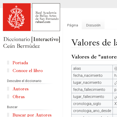
Página
Discusión
Valores de 
Valores de "autore
Ir
Ir
a
a
Portada
la
la
alias
{
Conoce el libro
navegación
búsqueda
fecha_nacimiento
h
Descubre el diccionario
lugar_nacimiento
¿
Autores
fecha_fallecimiento
p.
Obras
lugar_fallecimiento
¿
cronologia_siglo
X
Buscar
cronologia_ano_desde
Buscar por Autores