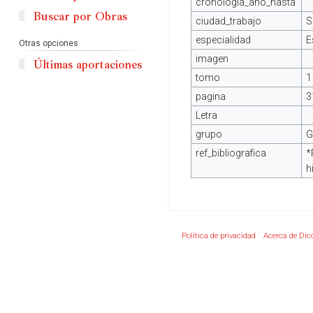
cronologia_ano_hasta
Buscar por Obras
ciudad_trabajo
S
especialidad
E
Otras opciones
imagen
Últimas aportaciones
tomo
1
pagina
3
Letra
grupo
G
ref_bibliografica
*
h
Política de privacidad
Acerca de Dic