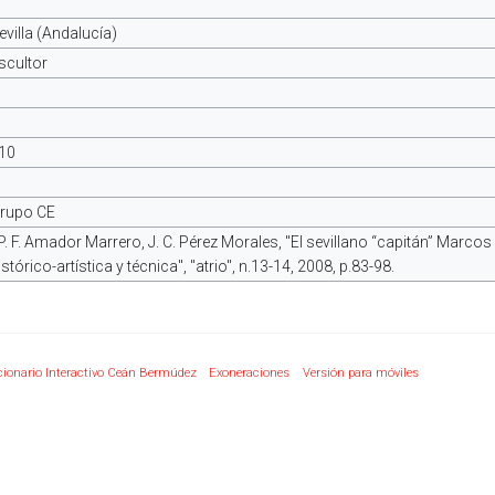
evilla (Andalucía)
scultor
10
rupo CE
P. F. Amador Marrero, J. C. Pérez Morales, "El sevillano “capitán” Marco
istórico-artística y técnica", ''atrio'', n.13-14, 2008, p.83-98.
cionario Interactivo Ceán Bermúdez
Exoneraciones
Versión para móviles