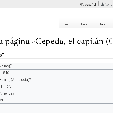
español
No ha
Leer
Editar con formulario
la página «Cepeda, el capitán 
s"
{{alias}}}
. 1540
Sevilla, (Andalucía)?
 t. s. XVII
América?
VI