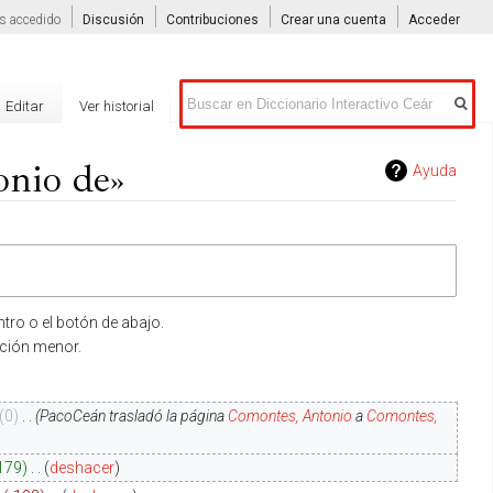
s accedido
Discusión
Contribuciones
Crear una cuenta
Acceder
Buscar
Editar
Ver historial
onio de»
Ayuda
tro o el botón de abajo.
ición menor.
0
‎
PacoCeán trasladó la página
Comontes, Antonio
a
Comontes,
179
‎
deshacer