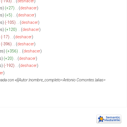
-193
‎
deshacer
es
+27
‎
deshacer
es
+5
‎
deshacer
es
-105
‎
deshacer
es
+120
‎
deshacer
-17
‎
deshacer
-396
‎
deshacer
es
+356
‎
deshacer
s
+20
‎
deshacer
s
-192
‎
deshacer
er
eada con «{{Autor |nombre_completo=Antonio Comontes |alias=