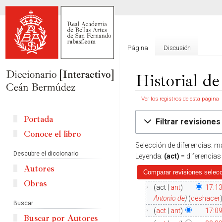
Página
Discusión
Historial d
Ver los registros de esta página
Ir
Ir
Portada
Filtrar revisiones
a
a
Conoce el libro
la
la
Selección de diferencias: m
navegación
búsqueda
Descubre el diccionario
Leyenda:
(act)
= diferencias
Autores
Obras
act
ant
17:1
Antonio de
deshacer
Buscar
act
ant
17:0
Buscar por Autores