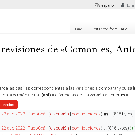
español
No ha
Leer
Editar con formulario
e revisiones de «Comontes, Ant
arca las casillas correspondientes a las versiones a comparar y pulsa In
 con la versión actual,
(ant)
= diferencias con la versión anterior,
m
= ed
3 22 ago 2022
‎
PacoCeán
discusión
contribuciones
‎
m
818 bytes
9 22 ago 2022
‎
PacoCeán
discusión
contribuciones
‎
818 bytes
+