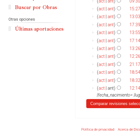
act
ant
09:30
Buscar por Obras
act
ant
15:2
act
ant
13:0
Otras opciones
act
ant
17:3
Últimas aportaciones
act
ant
13:5
act
ant
17:14
act
ant
13:26
act
ant
12:26
act
ant
21:17
act
ant
18:54
act
ant
18:32
act
ant
12:14
|fecha_nacimiento= |lu
Política de privacidad
Acerca de Dic