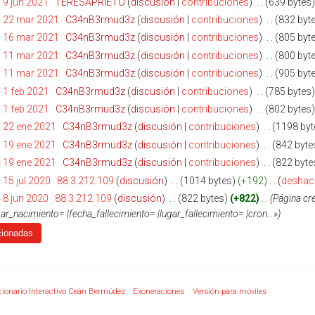
 9 jun 2021
‎
TERESAPRIETO
discusión
contribuciones
‎
639 bytes
7 22 mar 2021
‎
C34nB3rmud3z
discusión
contribuciones
‎
832 byt
3 16 mar 2021
‎
C34nB3rmud3z
discusión
contribuciones
‎
805 byt
9 11 mar 2021
‎
C34nB3rmud3z
discusión
contribuciones
‎
800 byt
5 11 mar 2021
‎
C34nB3rmud3z
discusión
contribuciones
‎
905 byt
 1 feb 2021
‎
C34nB3rmud3z
discusión
contribuciones
‎
785 bytes
 1 feb 2021
‎
C34nB3rmud3z
discusión
contribuciones
‎
802 bytes
 22 ene 2021
‎
C34nB3rmud3z
discusión
contribuciones
‎
1198 byt
 19 ene 2021
‎
C34nB3rmud3z
discusión
contribuciones
‎
842 byte
 19 ene 2021
‎
C34nB3rmud3z
discusión
contribuciones
‎
822 byte
 15 jul 2020
‎
88.3.212.109
discusión
‎
1014 bytes
+192
‎
deshac
 8 jun 2020
‎
88.3.212.109
discusión
‎
822 bytes
+822
‎
Página cr
gar_nacimiento= |fecha_fallecimiento= |lugar_fallecimiento= |cron…»
cionario Interactivo Ceán Bermúdez
Exoneraciones
Versión para móviles