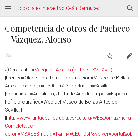
Diccionario Interactivo Ceán Bermúdez
Competencia de otros de Pacheco
- Vázquez, Alonso
{{Obra |autor=
Vázquez, Alonso (pintor s. XVI-XVII)
|tecnica=Óleo sobre lienzo |localizacion=Museo de Bellas
Artes |cronologia=1600-1602 |poblacion=Sevilla
|comunidad=Andalucía, Junta de Andalucía |pais=España
|ref_bibliografica=Web del Museo de Bellas Artes de
Sevilla: [
[[
http://www.juntadeandalucia.es/cultura/WEBDomus/ficha
Completa.do?
acron=MBASE&musid=1&ninv=CE0106P&volver=portal&ob