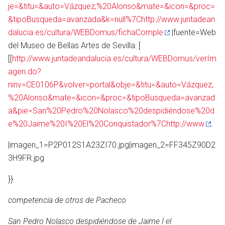
je=&titu=&auto=Vázquez,%20Alonso&mate=&icon=&proc=
&tipoBusqueda=avanzada&k=null%7Chttp://www.juntadean
dalucia.es/cultura/WEBDomus/fichaComple
|fuente=Web
Abrir menú principal
Busc
del Museo de Bellas Artes de Sevilla: [
[[
http://www.juntadeandalucia.es/cultura/WEBDomus/verIm
agen.do?
ninv=CE0106P&volver=portal&obje=&titu=&auto=Vázquez,
%20Alonso&mate=&icon=&proc=&tipoBusqueda=avanzad
a&pie=San%20Pedro%20Nolasco%20despidiéndose%20d
Leer
Vigilar
Edita
e%20Jaime%20I%20El%20Conquistador%7Chttp://www
.
|imagen_1=P2P012S1A23ZI70.jpg|imagen_2=FF345Z90D2
3H9FR.jpg
}}
competencia de otros de Pacheco
San Pedro Nolasco despidiéndose de Jaime I el