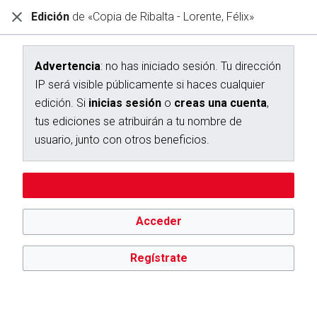
Edición
de «Copia de Ribalta - Lorente, Félix»
Diccionario Interactivo Ceán Bermúdez
Creación de «Copia de Ribalta - Lorente, Félix»
Advertencia
: no has iniciado sesión. Tu dirección
IP será visible públicamente si haces cualquier
Has seguido un enlace a una página que aún no existe.
edición. Si
inicias sesión
o
creas una cuenta
,
Para crear esta página, escribe en el cuadro que aparece a
tus ediciones se atribuirán a tu nombre de
continuación. Para más información, consulta la
página de
usuario, junto con otros beneficios.
ayuda
. Si llegaste aquí por error, vuelve a la página anterior.
Advertencia:
no has iniciado sesión. Tu dirección IP se hará
Editar sin iniciar sesión
pública si haces cualquier edición. Si
inicias sesión
o
creas
una cuenta
, tus ediciones se atribuirán a tu nombre de
usuario, además de otros beneficios.
Acceder
Regístrate