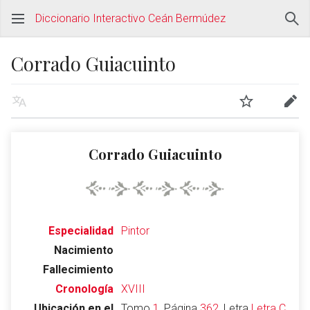
Diccionario Interactivo Ceán Bermúdez
Corrado Guiacuinto
Corrado Guiacuinto
Especialidad
Pintor
Nacimiento
Fallecimiento
Cronología
XVIII
Ubicación en el
Tomo
1
, Página
362
, Letra
Letra C
,