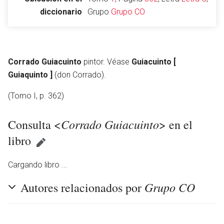
diccionario
Grupo
Grupo CO
Abrir menú principal
Busc
Corrado Guiacuinto
pintor. Véase
Guiacuinto [
Guiaquinto ]
(don Corrado).
(Tomo I, p. 362)
Leer
Vigilar
Edita
Corrado Guiacuinto
Consulta <
> en el
libro
Cargando libro ...
Grupo CO
Autores relacionados por