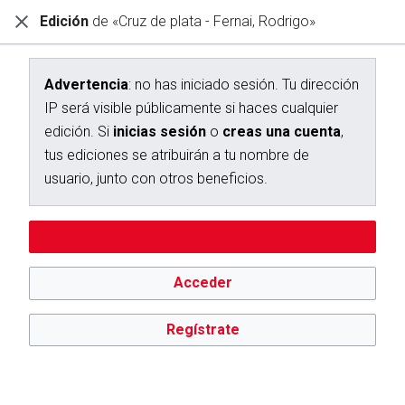
Edición
de «Cruz de plata - Fernai, Rodrigo»
Diccionario Interactivo Ceán Bermúdez
Creación de «Cruz de plata - Fernai, Rodrigo»
Advertencia
: no has iniciado sesión. Tu dirección
IP será visible públicamente si haces cualquier
Has seguido un enlace a una página que aún no existe.
edición. Si
inicias sesión
o
creas una cuenta
,
Para crear esta página, escribe en el cuadro que aparece a
tus ediciones se atribuirán a tu nombre de
continuación. Para más información, consulta la
página de
usuario, junto con otros beneficios.
ayuda
. Si llegaste aquí por error, vuelve a la página anterior.
Advertencia:
no has iniciado sesión. Tu dirección IP se hará
Editar sin iniciar sesión
pública si haces cualquier edición. Si
inicias sesión
o
creas
una cuenta
, tus ediciones se atribuirán a tu nombre de
usuario, además de otros beneficios.
Acceder
Regístrate