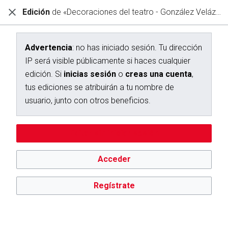
Edición
de «Decoraciones del teatro - González Velázquez, Luis»
Diccionario Interactivo Ceán Bermúdez
Creación de «Decoraciones del teatro - González Velázquez,
Luis»
Advertencia
: no has iniciado sesión. Tu dirección
IP será visible públicamente si haces cualquier
Has seguido un enlace a una página que aún no existe.
edición. Si
inicias sesión
o
creas una cuenta
,
Para crear esta página, escribe en el cuadro que aparece a
tus ediciones se atribuirán a tu nombre de
continuación. Para más información, consulta la
página de
usuario, junto con otros beneficios.
ayuda
. Si llegaste aquí por error, vuelve a la página anterior.
Editar sin iniciar sesión
Advertencia:
no has iniciado sesión. Tu dirección IP se hará
pública si haces cualquier edición. Si
inicias sesión
o
creas
una cuenta
, tus ediciones se atribuirán a tu nombre de
Acceder
usuario, además de otros beneficios.
Regístrate