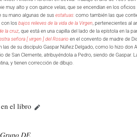
pie muy alto y con quince velas, que se encendían en los oficio
 de su mano algunas de sus
estatuas
: como también las que conti
d con los
bajos relieves de la vida de la Virgen
, pertenecientes al 
e la cruz
, que está en una capilla del lado de la epístola en la 
estra señora [ virgen ] del Rosario
en el convento de madre de Di
n las de su discípulo Gaspar Núñez Delgado, como lo hizo don 
io de San Clemente, atribuyéndola a Pedro, siendo de Gaspar. La
ina, y tienen corrección de díbujo.
 en el libro
Grupo DE
r