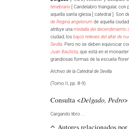
tenebrario
[ Candelabro triangular, con 
aquella santa iglesia [ catedral ]. Son
de Regina angelorum
de aquella ciuda
Abrir menú principal
atribye una
medalla del decendimiento d
ciudad; los
bajos relieves del altar de nu
Sevilla
. Pero no se deben equivocar co
Juan Bautista
, que está en el monaster
grandiosas formas de la escuela florent
Leer
Archivo de la Catedral de Sevilla.
(Tomo II, pp. 8-9)
Delgado, Pedro
Consulta <
>
Cargando libro ...
Autores relacionados po