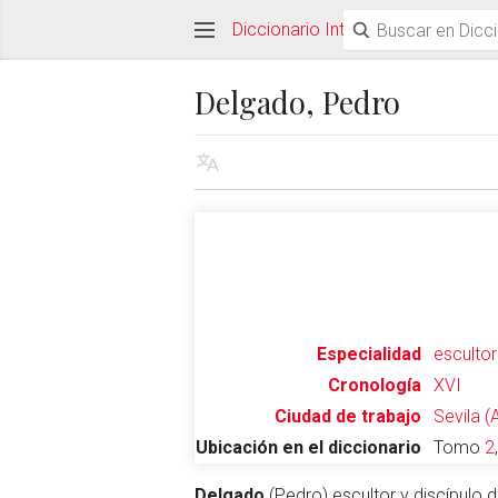
Diccionario Interactivo Ceán Ber
Delgado, Pedro
Especialidad
escultor
Cronología
XVI
Ciudad de trabajo
Sevila (
Ubicación en el diccionario
Tomo
2
Delgado
(Pedro) escultor y discípulo 