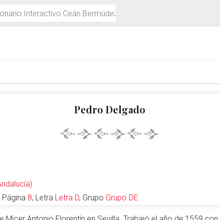
múdez
Pedro Delgado
Andalucía)
, Página
8
, Letra
Letra D
, Grupo
Grupo DE
de Micer Antonio Florentín en Sevilla. Trabajó el año de 1559 c