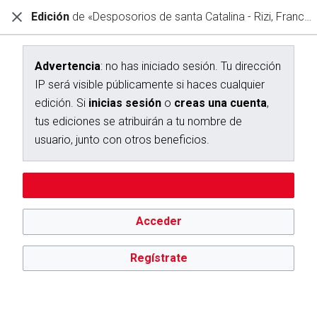
Edición
de «Desposorios de santa Catalina - Rizi, Francisco»
Diccionario Interactivo Ceán Bermúdez
Edición de «Desposorios de santa Catalina - Rizi, Francisco»
Advertencia
: no has iniciado sesión. Tu dirección
IP será visible públicamente si haces cualquier
Advertencia:
no has iniciado sesión. Tu dirección IP se hará
edición. Si
inicias sesión
o
creas una cuenta
,
pública si haces cualquier edición. Si
inicias sesión
o
creas
una cuenta
, tus ediciones se atribuirán a tu nombre de
tus ediciones se atribuirán a tu nombre de
usuario, además de otros beneficios.
usuario, junto con otros beneficios.
Editar sin iniciar sesión
Acceder
Regístrate