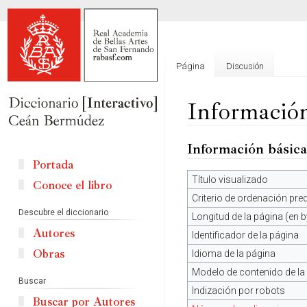
Página
Discusión
Información
Información básica
Ir
Ir
a
a
Portada
la
la
Título visualizado
Conoce el libro
navegación
búsqueda
Criterio de ordenación pr
Descubre el diccionario
Longitud de la página (en b
Autores
Identificador de la página
Obras
Idioma de la página
Modelo de contenido de la
Buscar
Indización por robots
Buscar por Autores