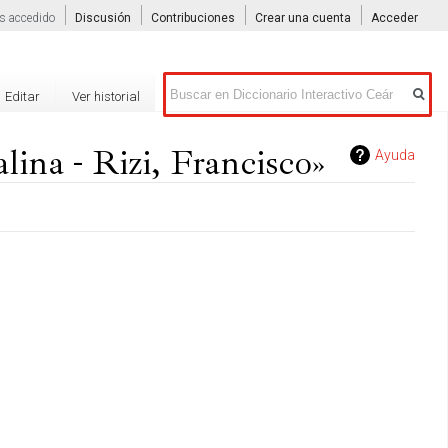
s accedido
Discusión
Contribuciones
Crear una cuenta
Acceder
Buscar
Editar
Ver historial
ina - Rizi, Francisco»
Ayuda