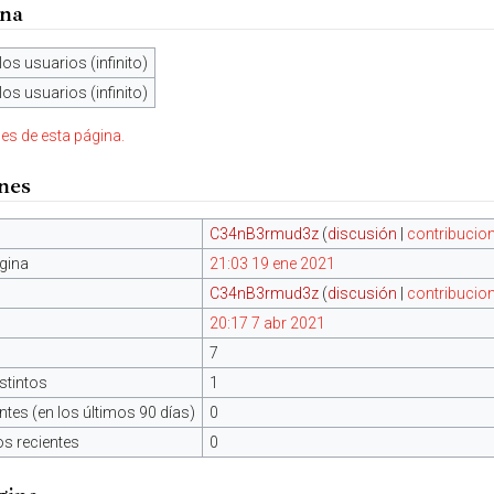
ina
los usuarios (infinito)
los usuarios (infinito)
nes de esta página.
ones
C34nB3rmud3z
(
discusión
|
contribucio
gina
21:03 19 ene 2021
C34nB3rmud3z
(
discusión
|
contribucio
20:17 7 abr 2021
7
stintos
1
tes (en los últimos 90 días)
0
os recientes
0