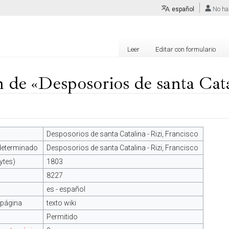
español
No ha
Leer
Editar con formulario
 de «Desposorios de santa Catal
Desposorios de santa Catalina - Rizi, Francisco
edeterminado
Desposorios de santa Catalina - Rizi, Francisco
ytes)
1803
8227
es - español
 página
texto wiki
Permitido