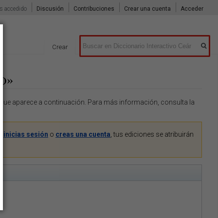
s accedido
Discusión
Contribuciones
Crear una cuenta
Acceder
Buscar
Crear
o»
o que aparece a continuación. Para más información, consulta la
Si
inicias sesión
o
creas una cuenta
, tus ediciones se atribuirán