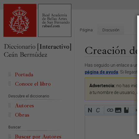
Página
Discusión
Creación de
Ir
Ir
Has seguido un enlace a una
a
a
página de ayuda
. Si llegas
Portada
la
la
Conoce el libro
navegación
búsqueda
Advertencia:
no has inici
a tu nombre de usuario, 
Descubre el diccionario
Autores
Obras
Buscar
Buscar por Autores