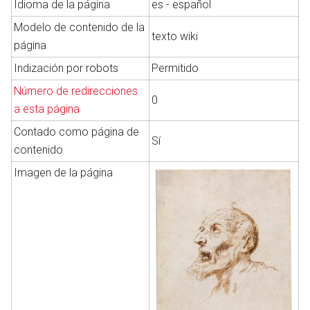
Idioma de la página
es - español
Modelo de contenido de la
texto wiki
página
Abrir menú principal
Busc
Indización por robots
Permitido
Número de redirecciones
0
a esta página
Contado como página de
Sí
contenido
Imagen de la página