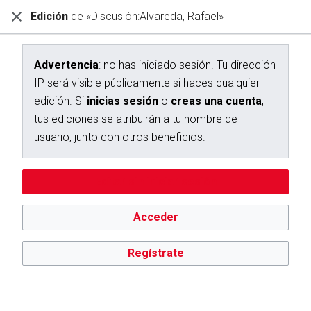
Edición
de «Discusión:Alvareda, Rafael»
Diccionario Interactivo Ceán Bermúdez
Creación de «Discusión:Alvareda, Rafael»
Advertencia
: no has iniciado sesión. Tu dirección
IP será visible públicamente si haces cualquier
Has seguido un enlace a una página que aún no existe.
edición. Si
inicias sesión
o
creas una cuenta
,
Para crear esta página, escribe en el cuadro que aparece a
tus ediciones se atribuirán a tu nombre de
continuación. Para más información, consulta la
página de
usuario, junto con otros beneficios.
ayuda
. Si llegaste aquí por error, vuelve a la página anterior.
Advertencia:
no has iniciado sesión. Tu dirección IP se hará
Editar sin iniciar sesión
pública si haces cualquier edición. Si
inicias sesión
o
creas
una cuenta
, tus ediciones se atribuirán a tu nombre de
usuario, además de otros beneficios.
Acceder
Regístrate