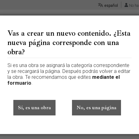
español
No ha
Vas a crear un nuevo contenido. ¿Esta
nueva página corresponde con una
 «Discusión:Borja, Juan Bautis
obra?
Si es una obra se asignará la categoría correspondiente
 página que aún no existe. Para crear esta página, escribe en el cuadr
y se recargará la página. Después podrás volver a editar
te aquí por error, vuelve a la página anterior.
la obra. Te recomendamos que edites
mediante el
formuario
.
ado sesión. Tu dirección IP se hará pública si haces cualquier edición. 
además de otros beneficios.
Sí, es una obra
No, es una página
Avanzado
Caracteres especiales
Ayuda