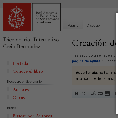
Página
Discusión
Creación de
Ir
Ir
Has seguido un enlace a una
a
a
página de ayuda
. Si llegas
Portada
la
la
Conoce el libro
navegación
búsqueda
Advertencia:
no has inici
a tu nombre de usuario, 
Descubre el diccionario
Autores
Obras
Buscar
Buscar por Autores