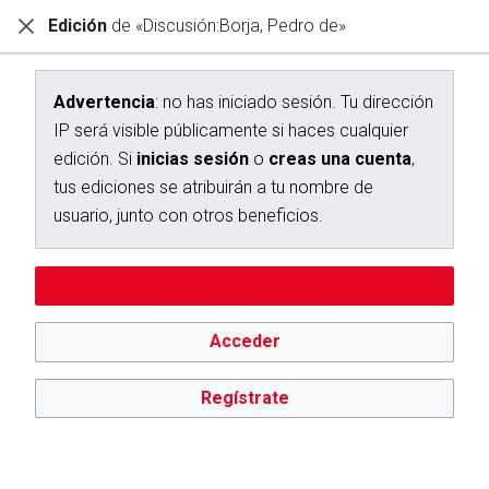
Edición
de «Discusión:Borja, Pedro de»
Diccionario Interactivo Ceán Bermúdez
Creación de «Discusión:Borja, Pedro de»
Advertencia
: no has iniciado sesión. Tu dirección
IP será visible públicamente si haces cualquier
Has seguido un enlace a una página que aún no existe.
edición. Si
inicias sesión
o
creas una cuenta
,
Para crear esta página, escribe en el cuadro que aparece a
tus ediciones se atribuirán a tu nombre de
continuación. Para más información, consulta la
página de
usuario, junto con otros beneficios.
ayuda
. Si llegaste aquí por error, vuelve a la página anterior.
Advertencia:
no has iniciado sesión. Tu dirección IP se hará
Editar sin iniciar sesión
pública si haces cualquier edición. Si
inicias sesión
o
creas
una cuenta
, tus ediciones se atribuirán a tu nombre de
usuario, además de otros beneficios.
Acceder
Regístrate