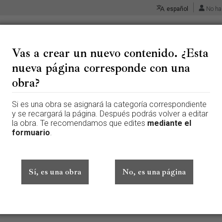
español
No ha
Vas a crear un nuevo contenido. ¿Esta
nueva página corresponde con una
e «Discusión:Furment, Pedro»
obra?
Si es una obra se asignará la categoría correspondiente
 página que aún no existe. Para crear esta página, escribe en el cuadr
y se recargará la página. Después podrás volver a editar
te aquí por error, vuelve a la página anterior.
la obra. Te recomendamos que edites
mediante el
formuario
.
ado sesión. Tu dirección IP se hará pública si haces cualquier edición. 
además de otros beneficios.
Sí, es una obra
No, es una página
Avanzado
Caracteres especiales
Ayuda