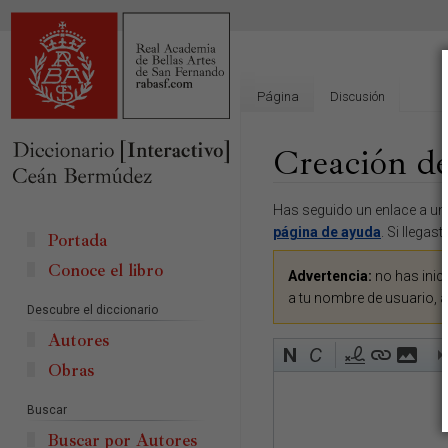
Página
Discusión
Creación d
Ir
Ir
Has seguido un enlace a una
a
a
página de ayuda
. Si llegas
Portada
la
la
Conoce el libro
navegación
búsqueda
Advertencia:
no has inici
a tu nombre de usuario, 
Descubre el diccionario
Autores
Obras
Buscar
Buscar por Autores