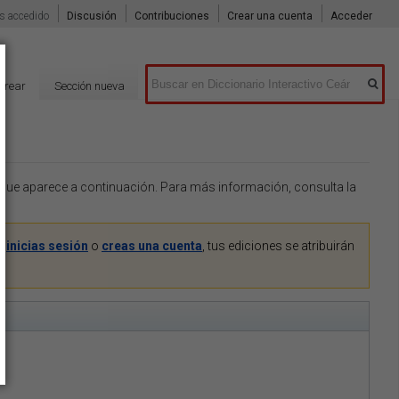
s accedido
Discusión
Contribuciones
Crear una cuenta
Acceder
Buscar
Crear
Sección nueva
o que aparece a continuación. Para más información, consulta la
Si
inicias sesión
o
creas una cuenta
, tus ediciones se atribuirán