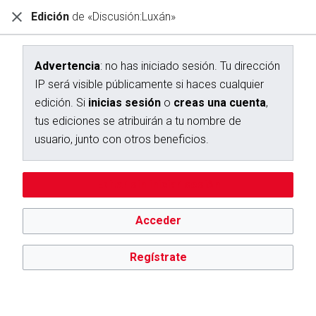
Edición
de «Discusión:Luxán»
Diccionario Interactivo Ceán Bermúdez
Creación de «Discusión:Luxán»
Advertencia
: no has iniciado sesión. Tu dirección
IP será visible públicamente si haces cualquier
Has seguido un enlace a una página que aún no existe.
edición. Si
inicias sesión
o
creas una cuenta
,
Para crear esta página, escribe en el cuadro que aparece a
tus ediciones se atribuirán a tu nombre de
continuación. Para más información, consulta la
página de
usuario, junto con otros beneficios.
ayuda
. Si llegaste aquí por error, vuelve a la página anterior.
Advertencia:
no has iniciado sesión. Tu dirección IP se hará
Editar sin iniciar sesión
pública si haces cualquier edición. Si
inicias sesión
o
creas
una cuenta
, tus ediciones se atribuirán a tu nombre de
usuario, además de otros beneficios.
Acceder
Regístrate